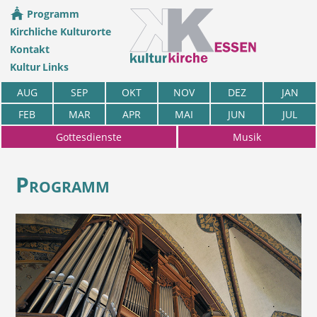
Programm
Kirchliche Kulturorte
Kontakt
Kultur Links
AUG
SEP
OKT
NOV
DEZ
JAN
FEB
MAR
APR
MAI
JUN
JUL
Gottesdienste
Musik
Programm