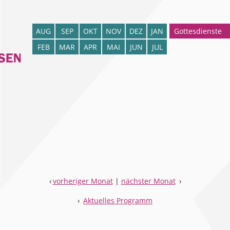
Gottesdienste
AUG
SEP
OKT
NOV
DEZ
JAN
FEB
MAR
APR
MAI
JUN
JUL
‹
vorheriger Monat
|
nächster Monat
›
›
Aktuelles Programm