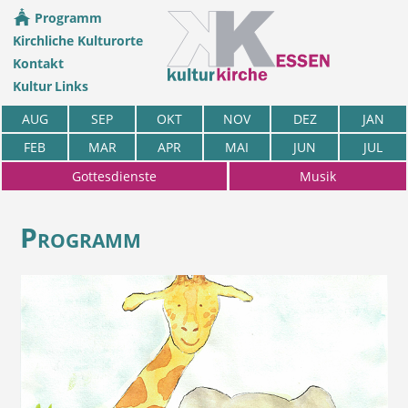
Programm
Kirchliche Kulturorte
Kontakt
Kultur Links
AUG
SEP
OKT
NOV
DEZ
JAN
FEB
MAR
APR
MAI
JUN
JUL
Gottesdienste
Musik
Programm