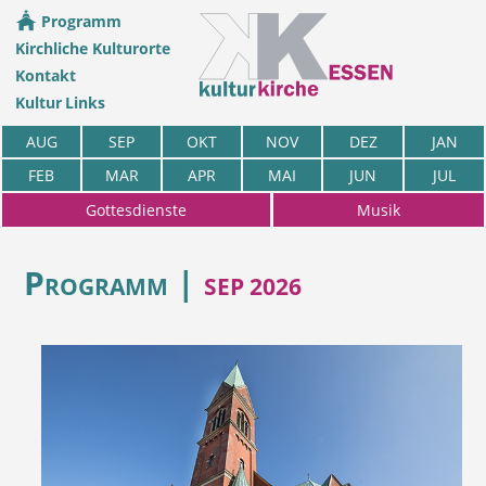
Programm
Kirchliche Kulturorte
Kontakt
Kultur Links
AUG
SEP
OKT
NOV
DEZ
JAN
FEB
MAR
APR
MAI
JUN
JUL
Gottesdienste
Musik
Programm |
SEP 2026