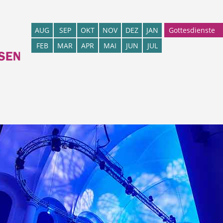
Gottesdienste
AUG
SEP
OKT
NOV
DEZ
JAN
FEB
MAR
APR
MAI
JUN
JUL