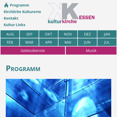
Programm
Kirchliche Kulturorte
Kontakt
Kultur Links
AUG
SEP
OKT
NOV
DEZ
JAN
FEB
MAR
APR
MAI
JUN
JUL
Gottesdienste
Musik
Programm