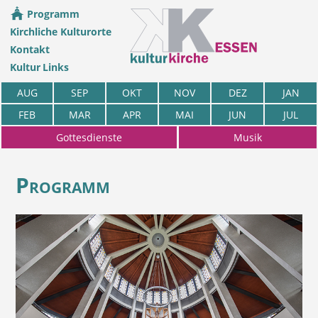
Programm
Kirchliche Kulturorte
Kontakt
Kultur Links
AUG
SEP
OKT
NOV
DEZ
JAN
FEB
MAR
APR
MAI
JUN
JUL
Gottesdienste
Musik
Programm