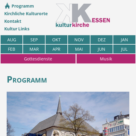
Programm
Kirchliche Kulturorte
Kontakt
Kultur Links
AUG
SEP
OKT
NOV
DEZ
JAN
FEB
MAR
APR
MAI
JUN
JUL
Gottesdienste
Musik
Programm