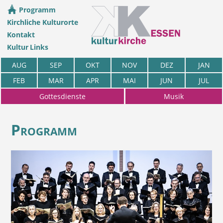
Programm
Kirchliche Kulturorte
Kontakt
Kultur Links
AUG
SEP
OKT
NOV
DEZ
JAN
FEB
MAR
APR
MAI
JUN
JUL
Gottesdienste
Musik
Programm