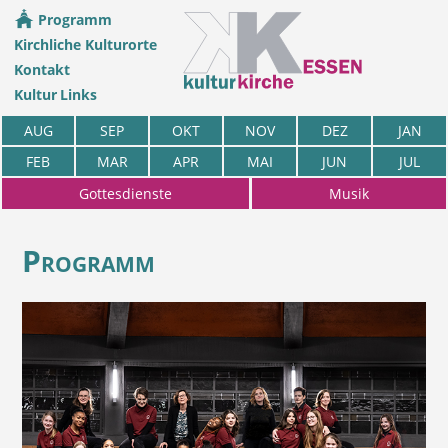
Programm
Kirchliche Kulturorte
Kontakt
Kultur Links
AUG
SEP
OKT
NOV
DEZ
JAN
FEB
MAR
APR
MAI
JUN
JUL
Gottesdienste
Musik
Programm