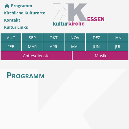
Programm
Kirchliche Kulturorte
Kontakt
Kultur Links
AUG
SEP
OKT
NOV
DEZ
JAN
FEB
MAR
APR
MAI
JUN
JUL
Gottesdienste
Musik
Programm