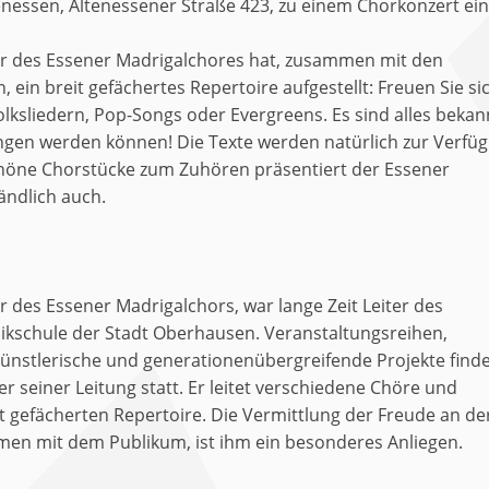
tenessen, Altenessener Straße 423, zu einem Chorkonzert ein
er des Essener Madrigalchores hat, zusammen mit den
ein breit gefächertes Repertoire aufgestellt: Freuen Sie si
olksliedern, Pop-Songs oder Evergreens. Es sind alles bekan
ngen werden können! Die Texte werden natürlich zur Verfü
chöne Chorstücke zum Zuhören präsentiert der Essener
ändlich auch.
r des Essener Madrigalchors, war lange Zeit Leiter des
ikschule der Stadt Oberhausen. Veranstaltungsreihen,
 künstlerische und generationenübergreifende Projekte find
r seiner Leitung statt. Er leitet verschiedene Chöre und
t gefächerten Repertoire. Die Vermittlung der Freude an de
en mit dem Publikum, ist ihm ein besonderes Anliegen.