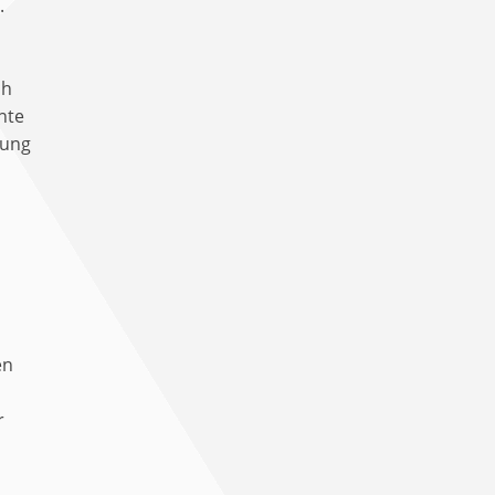
.
ch
nte
gung
en
r