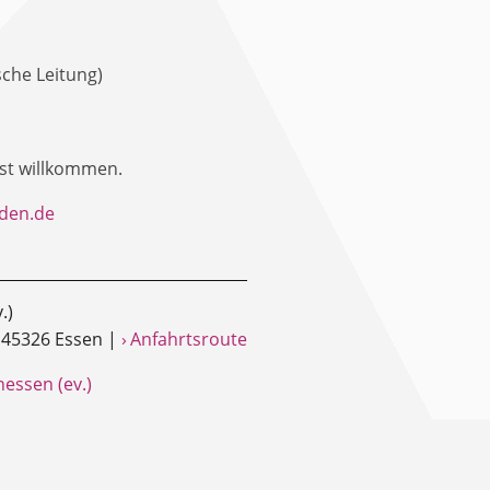
sche Leitung)
 ist willkommen.
rden.de
.)
 45326 Essen |
› Anfahrtsroute
nessen (ev.)