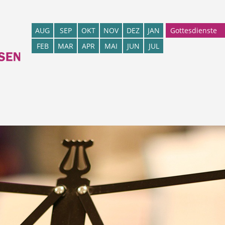
Gottesdienste
AUG
SEP
OKT
NOV
DEZ
JAN
FEB
MAR
APR
MAI
JUN
JUL