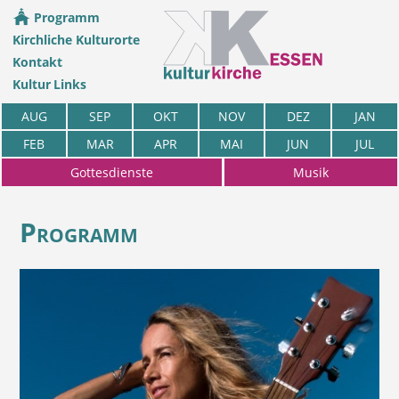
Programm
Kirchliche Kulturorte
Kontakt
Kultur Links
AUG
SEP
OKT
NOV
DEZ
JAN
FEB
MAR
APR
MAI
JUN
JUL
Gottesdienste
Musik
Programm