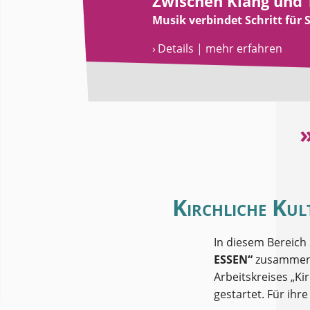
Zwischen Klang und 
Musik verbindet Schritt für S
› Details | mehr erfahren
Kirchliche Kul
In diesem Bereich s
ESSEN“
zusammenge
Arbeitskreises „K
gestartet. Für ihre