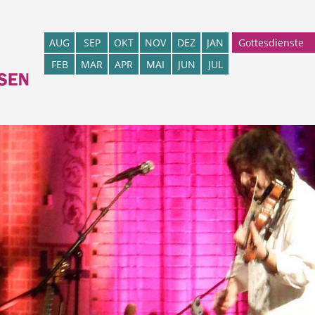
Gottesdienste
AUG
SEP
OKT
NOV
DEZ
JAN
FEB
MAR
APR
MAI
JUN
JUL