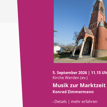
5. September 2026 | 11.15 Uh
Kirche Werden (ev.)
Musik zur Marktzeit
Konrad Zimmermann
› Details | mehr erfahren