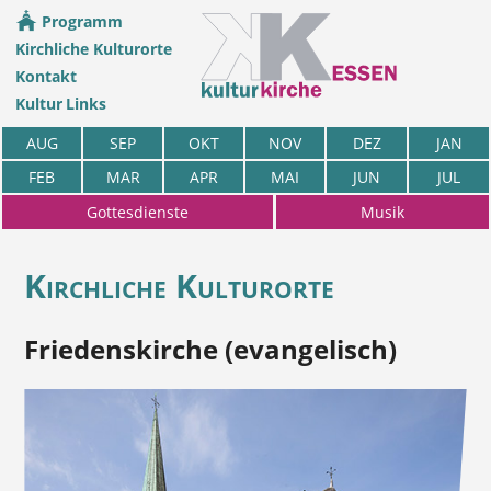
Programm
Kirchliche Kulturorte
Kontakt
Kultur Links
AUG
SEP
OKT
NOV
DEZ
JAN
FEB
MAR
APR
MAI
JUN
JUL
Gottesdienste
Musik
Kirchliche Kulturorte
Friedenskirche (evangelisch)