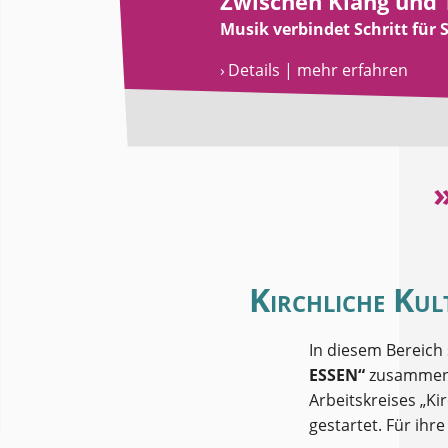
Zwischen Klang und 
Musik verbindet Schritt für S
› Details | mehr erfahren
Kirchliche Kul
In diesem Bereich s
ESSEN“
zusammenge
Arbeitskreises „K
gestartet. Für ihre