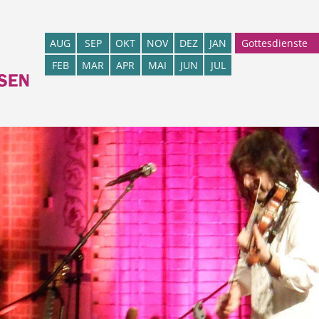
Gottesdienste
AUG
SEP
OKT
NOV
DEZ
JAN
FEB
MAR
APR
MAI
JUN
JUL