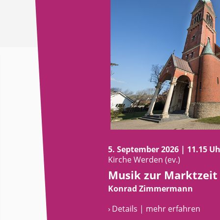
5. September 2026 | 11.15 Uh
Kirche Werden (ev.)
Musik zur Marktzeit
Konrad Zimmermann
› Details | mehr erfahren