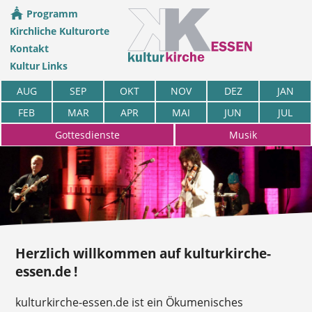
Programm
Kirchliche Kulturorte
Kontakt
Kultur Links
AUG
SEP
OKT
NOV
DEZ
JAN
FEB
MAR
APR
MAI
JUN
JUL
Gottesdienste
Musik
Herzlich willkommen auf kulturkirche-
essen.de !
kulturkirche-essen.de ist ein Ökumenisches